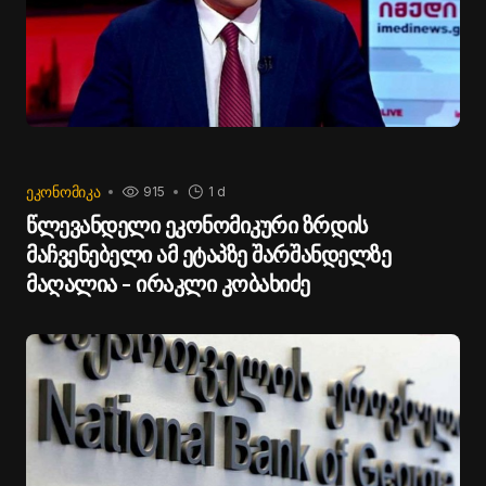
ᲔᲙᲝᲜᲝᲛᲘᲙᲐ
915
1 d
წლევანდელი ეკონომიკური ზრდის
მაჩვენებელი ამ ეტაპზე შარშანდელზე
მაღალია - ირაკლი კობახიძე