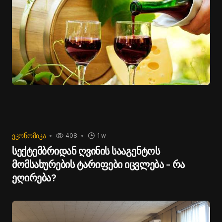
ᲔᲙᲝᲜᲝᲛᲘᲙᲐ
408
1 w
სექტემბრიდან ღვინის სააგენტოს
მომსახურების ტარიფები იცვლება - რა
ეღირება?