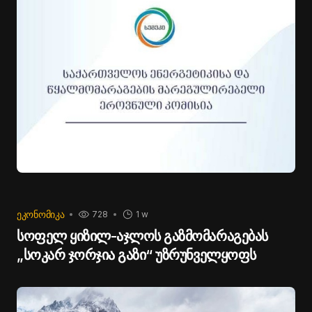
ᲔᲙᲝᲜᲝᲛᲘᲙᲐ
728
1 w
სოფელ ყიზილ-აჯლოს გაზმომარაგებას
„სოკარ ჯორჯია გაზი“ უზრუნველყოფს