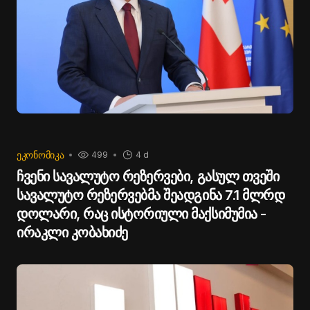
ᲔᲙᲝᲜᲝᲛᲘᲙᲐ
499
4 d
ჩვენი სავალუტო რეზერვები, გასულ თვეში
სავალუტო რეზერვებმა შეადგინა 7.1 მლრდ
დოლარი, რაც ისტორიული მაქსიმუმია -
ირაკლი კობახიძე