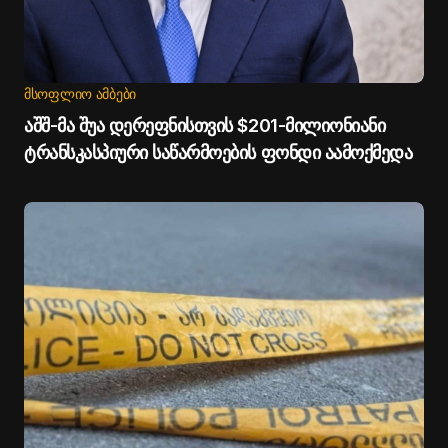
ᲛᲡᲝᲤᲚᲘᲝ ᲐᲛᲑᲔᲑᲘ
აშშ-მა შუა დერეფნისთვის $201-მილიონიანი
ტრანსკასპიური საწარმოების ფონდი აამოქმედა