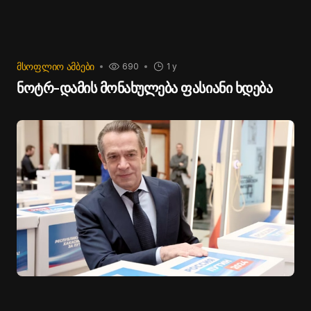
ᲛᲡᲝᲤᲚᲘᲝ ᲐᲛᲑᲔᲑᲘ
690
1 y
ნოტრ-დამის მონახულება ფასიანი ხდება