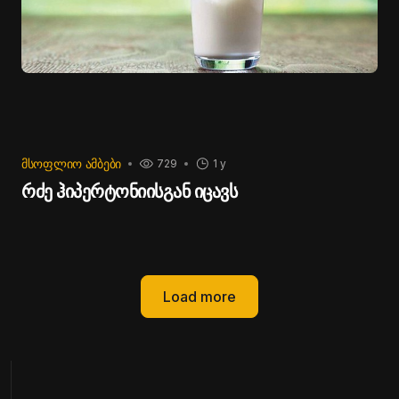
ᲛᲡᲝᲤᲚᲘᲝ ᲐᲛᲑᲔᲑᲘ
729
1 y
რძე ჰიპერტონიისგან იცავს
Load more