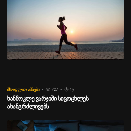
გაგზავნა და საინფორმაციო გარემოს დაძაბვა იმით,
რომ რაღაც განსაკუთრებული საფრთხე არსებობს,
მხოლოდ რუსეთს ეხმარება. ზელენსკიმ ყველას
მოუწოდა, ყოველთვის ყურადღებით იყვნენ საჰაერო
განგაშის დროს.
ᲛᲡᲝᲤᲚᲘᲝ ᲐᲛᲑᲔᲑᲘ
727
1 y
ხანმოკლე ვარჯიში სიცოცხლეს
ახანგრძლივებს