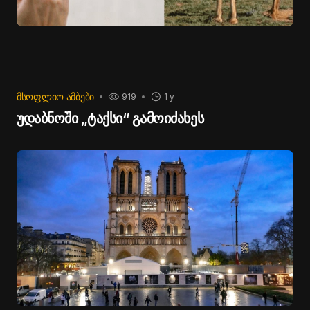
ᲛᲡᲝᲤᲚᲘᲝ ᲐᲛᲑᲔᲑᲘ
919
1 y
უდაბნოში „ტაქსი“ გამოიძახეს