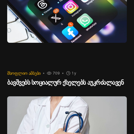
ᲛᲡᲝᲤᲚᲘᲝ ᲐᲛᲑᲔᲑᲘ
709
1 y
ბავშვებს სოციალურ ქსელებს აუკრძალავენ