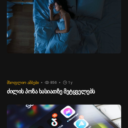
ᲛᲡᲝᲤᲚᲘᲝ ᲐᲛᲑᲔᲑᲘ
856
1 y
ძილის პოზა ხასიათზე მეტყველებს