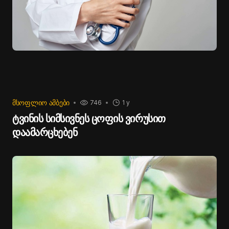
ᲛᲡᲝᲤᲚᲘᲝ ᲐᲛᲑᲔᲑᲘ
746
1 y
ტვინის სიმსივნეს ცოფის ვირუსით
დაამარცხებენ