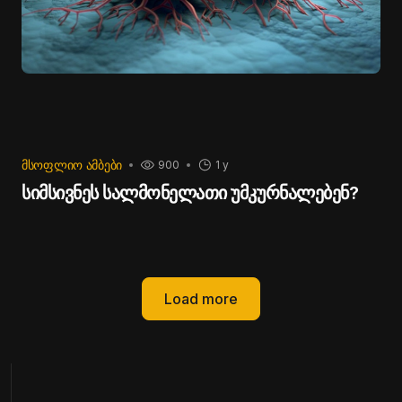
ᲛᲡᲝᲤᲚᲘᲝ ᲐᲛᲑᲔᲑᲘ
900
1 y
სიმსივნეს სალმონელათი უმკურნალებენ?
Load more