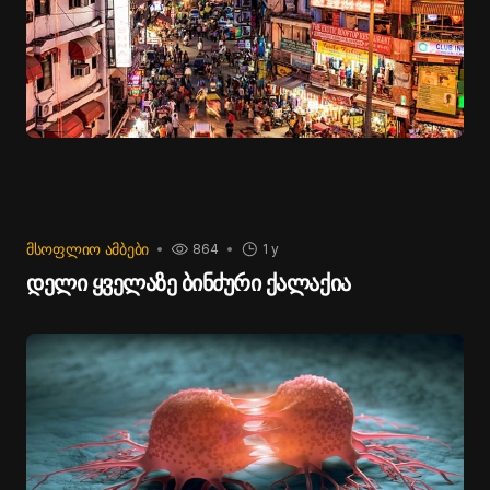
ᲛᲡᲝᲤᲚᲘᲝ ᲐᲛᲑᲔᲑᲘ
864
1 y
დელი ყველაზე ბინძური ქალაქია