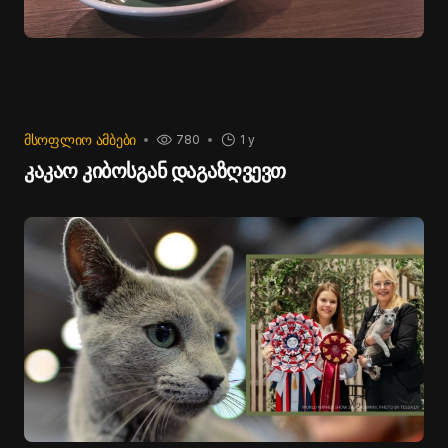
ᲛᲡᲝᲤᲚᲘᲝ ᲐᲛᲑᲔᲑᲘ
780
1 y
კაკაო კიბოსგან დაგაზღვევთ