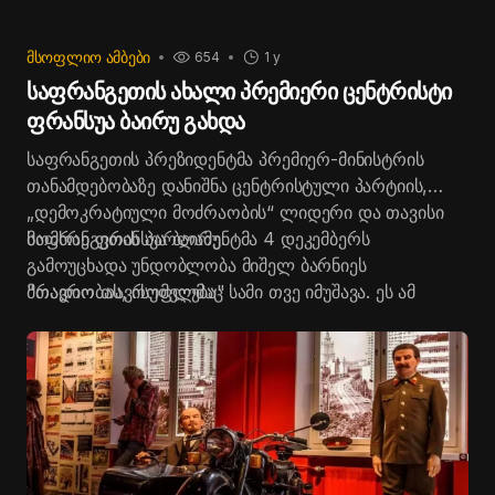
ᲛᲡᲝᲤᲚᲘᲝ ᲐᲛᲑᲔᲑᲘ
654
1 y
საფრანგეთის ახალი პრემიერი ცენტრისტი
ფრანსუა ბაირუ გახდა
საფრანგეთის პრეზიდენტმა პრემიერ-მინისტრის
თანამდებობაზე დანიშნა ცენტრისტული პარტიის,
„დემოკრატიული მოძრაობის“ ლიდერი და თავისი
მომხრე ფრანსუა ბაირუ.
საფრანგეთის პარლამენტმა 4 დეკემბერს
გამოუცხადა უნდობლობა მიშელ ბარნიეს
მთავრობას, რომელმაც სამი თვე იმუშავა. ეს ამ
"რადიო თავისუფლება"
ქვეყანაში დეპუტატების მიერ მთავრობის დათხოვნის
პირველი შემთხვევაა 1962 წლის შემდეგ. პრემიერი
გაათავისუფლეს მას შემდეგ, რაც დეპუტატების
თანხმობის გარეშე მიიღო სოციალური დაზღვევის
ბიუჯეტის შესახებ კანონი 2025 წლისთვის.
დოკუმენტის თანახმად, ბიუჯეტის ხარჯები 40
მილიარდი ევროთი უნდა შეკვეცილიყო,