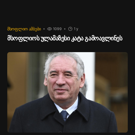
ᲛᲡᲝᲤᲚᲘᲝ ᲐᲛᲑᲔᲑᲘ
1099
1 y
მსოფლიოს ულამაზესი კატა გამოავლინეს