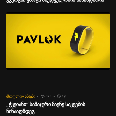
ᲛᲡᲝᲤᲚᲘᲝ ᲐᲛᲑᲔᲑᲘ
623
1 y
„ჭკვიანი“ სამაჯური მავნე საკვების
წინააღმდეგ