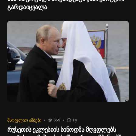
გარდაიცვალა
ᲛᲡᲝᲤᲚᲘᲝ ᲐᲛᲑᲔᲑᲘ
659
1 y
რუსეთის ეკლესიის სინოდმა მღვდლებს