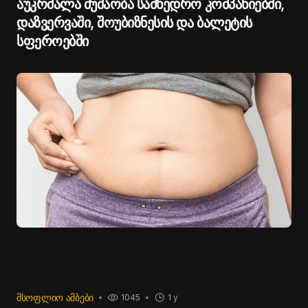
აუკრძალა მუშაობა სამხედრო კომპანიებში,
დაზვერვაში, შოუბიზნესის და ბალეტის
სფეროებში
ᲛᲡᲝᲤᲚᲘᲝ ᲐᲛᲑᲔᲑᲘ
1045
1 y