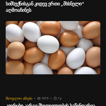
სიმსუქნისგან კიდევ ერთი „მხსნელი“
აღმოაჩინეს
ᲛᲡᲝᲤᲚᲘᲝ ᲐᲛᲑᲔᲑᲘ
1373
1 y
კვერცხი კარგი მხედველობის საწინდარია