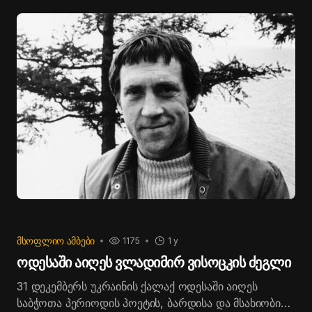
ᲛᲡᲝᲤᲚᲘᲝ ᲐᲛᲑᲔᲑᲘ
1175
1 y
ოდესაში აიღეს ვლადიმირ ვისოცკის ძეგლი
31 დეკემბერს უკრაინის ქალაქ ოდესაში აიღეს
საბჭოთა პერიოდის პოეტის, ბარდისა და მსახიობის,