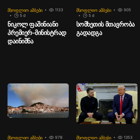
ჩარტერული, საბროკერო
და ფინანსური
ᲛᲡᲝᲤᲚᲘᲝ ᲐᲛᲑᲔᲑᲘ
ᲛᲡᲝᲤᲚᲘᲝ ᲐᲛᲑᲔᲑᲘ
1133
905
5 d
5 d
მომსახურების გაწევა.
ნიკოლ ფაშინიანი
სომხეთის მთავრობა
პრემიერ-მინისტრად
გადადგა
დაინიშნა
ᲛᲡᲝᲤᲚᲘᲝ ᲐᲛᲑᲔᲑᲘ
ᲛᲡᲝᲤᲚᲘᲝ ᲐᲛᲑᲔᲑᲘ
978
1353