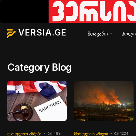
VERSIA.GE
მთავარი
პოლი
Category Blog
ᲛᲡᲝᲤᲚᲘᲝ ᲐᲛᲑᲔᲑᲘ
ᲛᲡᲝᲤᲚᲘᲝ ᲐᲛᲑᲔᲑᲘ
468
1224