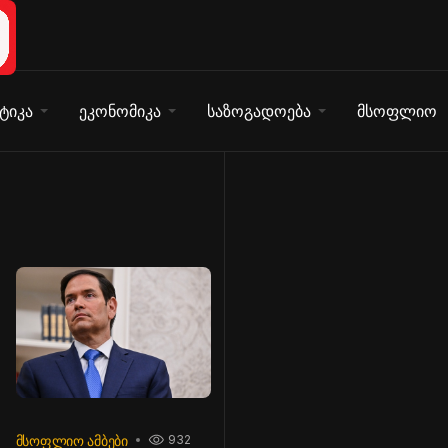
ტიკა
ეკონომიკა
საზოგადოება
მსოფლიო
ᲛᲡᲝᲤᲚᲘᲝ ᲐᲛᲑᲔᲑᲘ
932