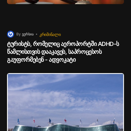
ᲙᲠᲘᲛᲘᲜᲐᲚᲘ
By
ვერსია
ტურისტს, რომელიც აეროპორტში ADHD-ს
წამლისთვის დააკავეს, საპროცესოს
გაუფორმებენ - ადვოკატი