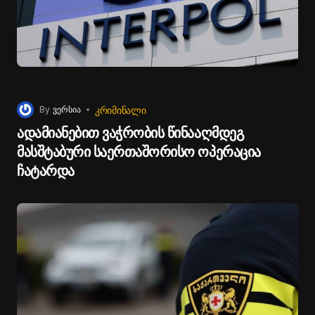
ᲙᲠᲘᲛᲘᲜᲐᲚᲘ
By
ვერსია
ადამიანებით ვაჭრობის წინააღმდეგ
მასშტაბური საერთაშორისო ოპერაცია
ჩატარდა