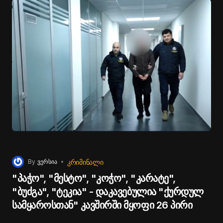
ᲙᲠᲘᲛᲘᲜᲐᲚᲘ
By
ვერსია
"პაჭო", "მესტო", "კოჭო", "კარატე",
"ბუძგა", "ტეკია" - დაკავებულია "ქურდულ
სამყაროსთან" კავშირში მყოფი 26 პირი