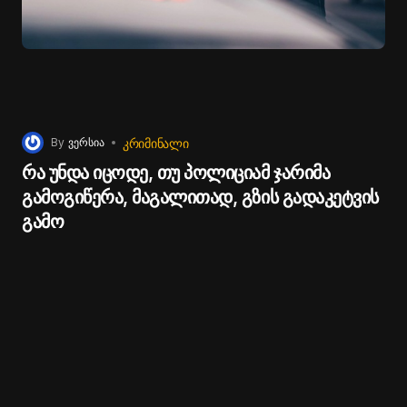
ᲙᲠᲘᲛᲘᲜᲐᲚᲘ
By
ვერსია
რა უნდა იცოდე, თუ პოლიციამ ჯარიმა
გამოგიწერა, მაგალითად, გზის გადაკეტვის
გამო