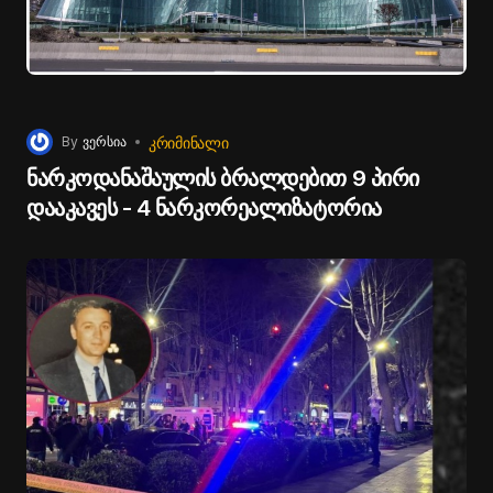
ᲙᲠᲘᲛᲘᲜᲐᲚᲘ
By
ვერსია
ნარკოდანაშაულის ბრალდებით 9 პირი
დააკავეს - 4 ნარკორეალიზატორია