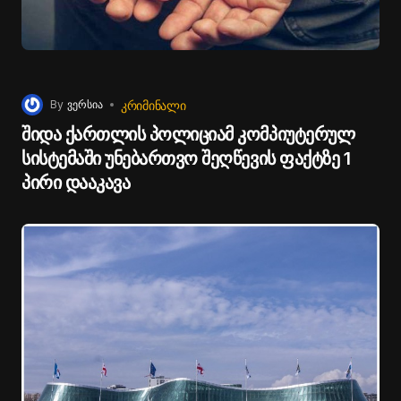
ᲙᲠᲘᲛᲘᲜᲐᲚᲘ
By
ვერსია
შიდა ქართლის პოლიციამ კომპიუტერულ
სისტემაში უნებართვო შეღწევის ფაქტზე 1
პირი დააკავა