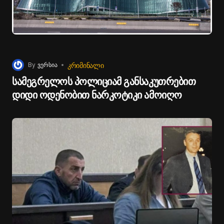
ᲙᲠᲘᲛᲘᲜᲐᲚᲘ
By
ვერსია
სამეგრელოს პოლიციამ განსაკუთრებით
დიდი ოდენობით ნარკოტიკი ამოიღო