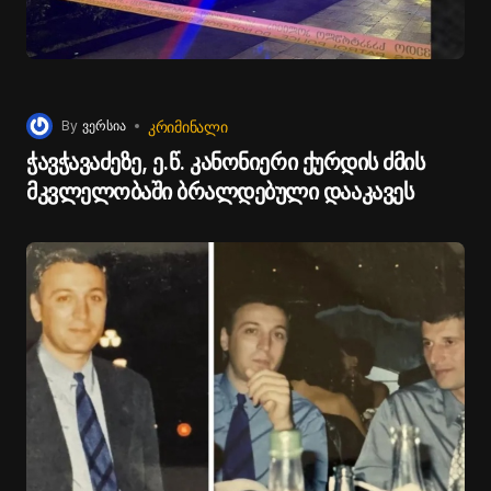
ᲙᲠᲘᲛᲘᲜᲐᲚᲘ
By
ვერსია
ჭავჭავაძეზე, ე.წ. კანონიერი ქურდის ძმის
მკვლელობაში ბრალდებული დააკავეს