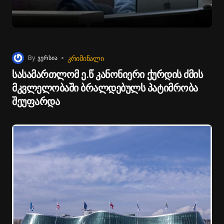
ᲙᲠᲘᲛᲘᲜᲐᲚᲘ
By
ვერსია
სასამართლომ ე.წ კანონიერი ქურდის ძმის
მკვლელობაში ბრალდებულს პატიმრობა
შეუფარდა