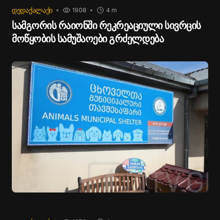
ᲓᲔᲓᲐᲥᲐᲚᲐᲥᲘ
1908
4 m
სამგორის რაიონში რეკრეაციული სივრცის
მოწყობის სამუშაოები გრძელდება