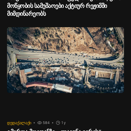
მოწყობის სამუშაოები აქტიურ რეჟიმში
მიმდინარეობს
ᲓᲔᲓᲐᲥᲐᲚᲐᲥᲘ
584
1 y