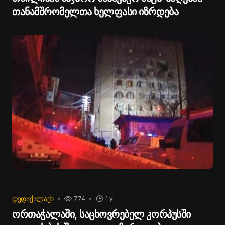
თანამშრომელთა ხელფასი იზრდება
ᲓᲔᲓᲐᲥᲐᲚᲐᲥᲘ
774
1 y
ორთაჭალაში, საცხოვრებელ კორპუსში