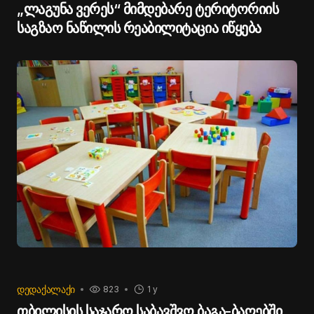
„ლაგუნა ვერეს“ მიმდებარე ტერიტორიის
საგზაო ნაწილის რეაბილიტაცია იწყება
ᲓᲔᲓᲐᲥᲐᲚᲐᲥᲘ
823
1 y
თბილისის საჯარო საბავშვო ბაგა-ბაღებში