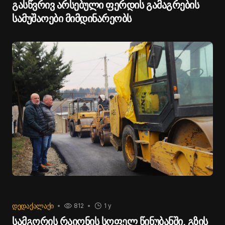
გასწვრივ არსებული ფერდის გამაგრების
სამუშაოები მიმდინარეობს
ᲓᲔᲓᲐᲥᲐᲚᲐᲥᲘ
812
1 y
სამგორის რაიონის სოფელ წინუბანში, გზის