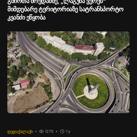
გმირთა მოედანზე, „ლაგუნა ვერეს“
მიმდებარე ტერიტორიაზე სატრანსპორტო
კვანძი ეწყობა
ᲓᲔᲓᲐᲥᲐᲚᲐᲥᲘ
1270
1 y