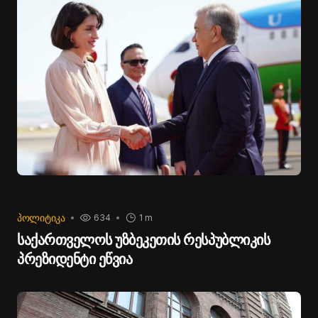
ᲞᲝᲚᲘᲢᲘᲙᲐ
634
1 m
საქართველოს უზბეკეთის რესპუბლიკის
პრეზიდენტი ეწვია