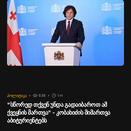
ᲞᲝᲚᲘᲢᲘᲙᲐ
638
1 m
"სწორედ თქვენ უნდა გადაიბაროთ ამ
ქვეყნის მართვა" - კობახიძის მიმართვა
აბიტურიენტებს