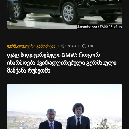
ᲟᲣᲠᲜᲐᲚᲘᲡᲢᲣᲠᲘ ᲒᲐᲛᲝᲫᲘᲔᲑᲐ
7843
1 m
ფალსიფიცირებული BMW: როგორ
იწარმოება ძვირადღირებული გერმანული
მანქანა რუსეთში