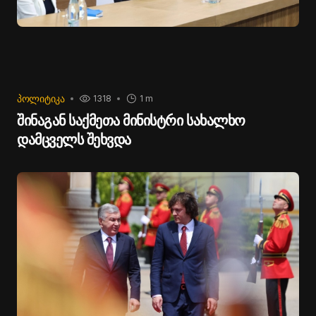
ᲞᲝᲚᲘᲢᲘᲙᲐ
1318
1 m
შინაგან საქმეთა მინისტრი სახალხო
დამცველს შეხვდა