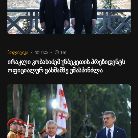
ᲞᲝᲚᲘᲢᲘᲙᲐ
1125
1 m
ირაკლი კობახიძემ უზბეკეთის პრეზიდენტს
ოფიციალურ ვახშამზე უმასპინძლა