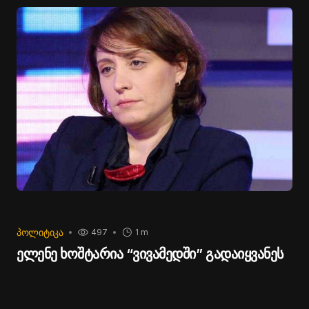
ᲞᲝᲚᲘᲢᲘᲙᲐ
497
1 m
ელენე ხოშტარია “ვივამედში” გადაიყვანეს