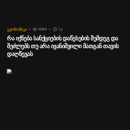
შეუძლია ასე პირდაპირ შეჭრას ბიზნესის მხრიდან
ტელეკომპანია
"
იმედის
"
მფლობელმა
,
ირაკლი
პოლიტიკაში, მაგრამ ზოგადად პრინციპები არის
რუხაძემ
,
რაც
თავადაც
დაადასტურა
.
დასაცავი“, - განაცხადა "ოცნების" პრემიერ-
მინისტრმა.
ᲔᲙᲝᲜᲝᲛᲘᲙᲐ
1084
1 y
რა იქნება სანქციების დაწესების შემდეგ და
შეძლებს თუ არა ივანიშვილი მათგან თავის
დაღწევას