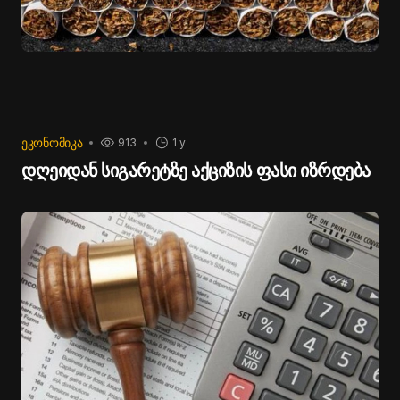
ᲔᲙᲝᲜᲝᲛᲘᲙᲐ
913
1 y
დღეიდან სიგარეტზე აქციზის ფასი იზრდება