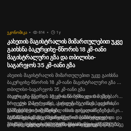
ᲔᲙᲝᲜᲝᲛᲘᲙᲐ
614
1 y
კახეთის მაგისტრალის მიმართულებით უკვე
გაიხსნა ბაკურციხე-წნორის 18 კმ-იანი
მაგისტრალური გზა და თბილისი-
საგარეჯოს 35 კმ-იანი გზა
ახეთის მაგისტრალის მიმართულებით უკვე გაიხსნა
ბაკურციხე-წნორის 18 კმ-იანი მაგისტრალური გზა და
თბილისი-საგარეჯოს 35 კმ-იანი გზა
ბაკურციხე-წნორის 18 კმ-იანი შემოვლითი გზის
ახალი გზა გვერდს აუვლის წნორსა და 6 მიმდებარე
პროექტი 2-ზოლიანი, ასფალტ-ბეტონის საფარიანი
სოფელს (ბაკურციხეს, კარდენახს, ანაგს, ვაქირს,
გზის და 6 ხიდის მშენებლობას ითვალისწინებდა
მაშნაარს და საქობოს)
სამშენებლო სამუშაოები, აზიის განვითარების ბანკის
აღნიშნულ გზაზე, საქართველოში პირველად
შესაბამისად, ბაკურციხე-წნორის მიმართულებით
(ADB) ფინანსური მხარდაჭერით განხორციელდა და
მოეწყო, ენერგო ეფექტური მზის პანელებზე მომუშავე
მოძრავ ავტოტრანსპორტს, საჭიროების გარეშე,
მისმა ღირებულებამ 87.8 მილიონი შეადგინა
გზის მშენებლობა სახელმწიფო ბიუჯეტიდან 533 502