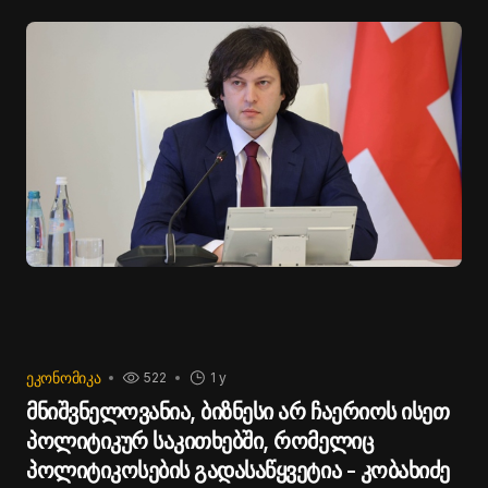
ᲔᲙᲝᲜᲝᲛᲘᲙᲐ
522
1 y
მნიშვნელოვანია, ბიზნესი არ ჩაერიოს ისეთ
პოლიტიკურ საკითხებში, რომელიც
პოლიტიკოსების გადასაწყვეტია - კობახიძე