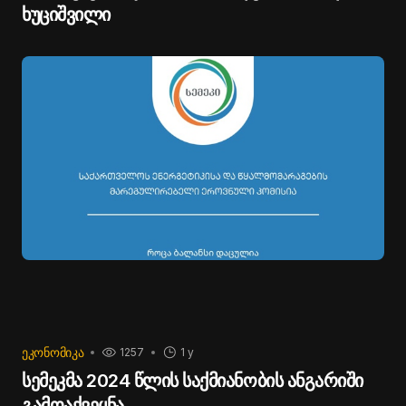
ხუციშვილი
ᲔᲙᲝᲜᲝᲛᲘᲙᲐ
1257
1 y
სემეკმა 2024 წლის საქმიანობის ანგარიში
გამოაქვეყნა