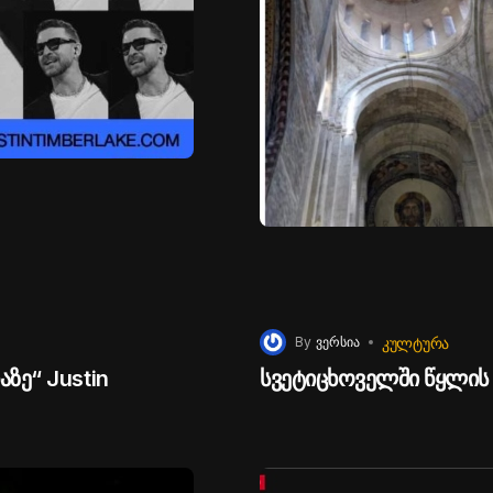
ᲙᲣᲚᲢᲣᲠᲐ
By
ვერსია
ზე“ Justin
სვეტიცხოველში წყლის 