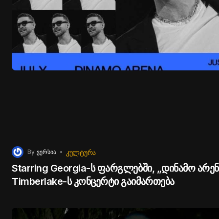
უძვირფასესი მემკვიდრეობით,“- აღნიშნა პრემიერმა.
ᲙᲣᲚᲢᲣᲠᲐ
By
ვერსია
Starring Georgia-ს ფარგლებში, „დინამო არენა
Timberlake-ს კონცერტი გაიმართება