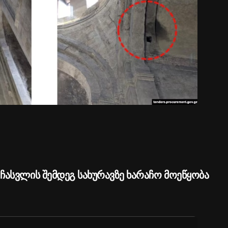
ჩასვლის შემდეგ სახურავზე ხარაჩო მოეწყობა