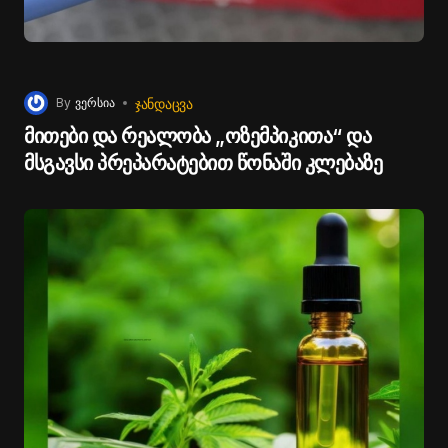
ᲯᲐᲜᲓᲐᲪᲕᲐ
By
ვერსია
მითები და რეალობა „ოზემპიკითა“ და
მსგავსი პრეპარატებით წონაში კლებაზე