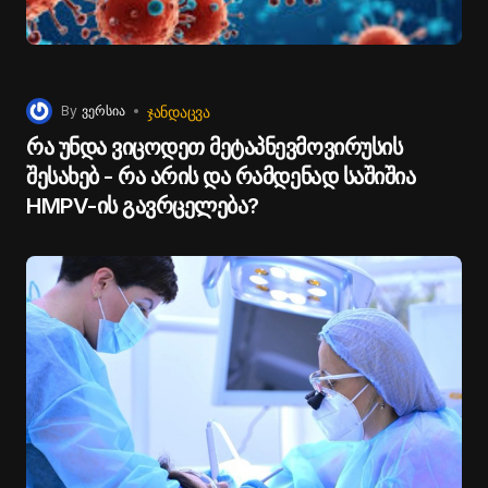
ᲯᲐᲜᲓᲐᲪᲕᲐ
By
ვერსია
რა უნდა ვიცოდეთ მეტაპნევმოვირუსის
შესახებ - რა არის და რამდენად საშიშია
HMPV-ის გავრცელება?