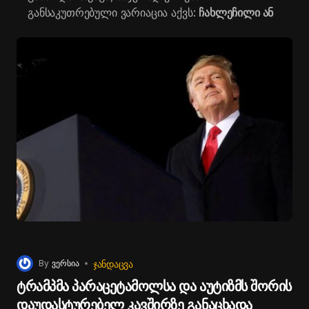
განსაკუთრებული ვარიაცია აქვს:
ჩახლეჩილი ან
ხრინწიანი ხმა თავისებურ სიმპტომად იჩენს თავს,
რაც მას კლასიკური შტამებისგან გამოარჩევს და
ათასობით ადამიანისთვის დიაგნოზს ართულებს.
დიდი ბრიტანეთის ჯანმრთელობის
უსაფრთხოების სააგენტოს (UKHSA)
მონაცემებით, Covid-19-ის დადებითობის
მაჩვენებელი სულ რაღაც ერთ კვირაში 7.6%-
დან 8.4%-მდე გაიზარდა. საავადმყოფოებში
მოთავსების შემთხვევებიც ანალოგიურია და 100
000 ადამიანზე 2.00-დან 2.73-მდე გაიზარდა - ეს
არის ტენდენცია, რომლის გამწვავებაც,
ექსპერტების პროგნოზით, ზამთრის
მოახლოებასთან და რესპირატორული
დაავადებების გახშირებასთან ერთად შეიძლება
გაძლიერდეს.
ᲯᲐᲜᲓᲐᲪᲕᲐ
By
ვერსია
სპეციალისტები „სამმაგი ეპიდემიის“ შესახებ
ტრამპმა პარაცეტამოლსა და აუტიზმს შორის
საუბრობენ: სცენარი, როდესაც Covid-19, გრიპი
დაუდასტურებელ კავშირზე განაცხადა