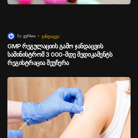
ᲯᲐᲜᲓᲐᲪᲕᲐ
By
ვერსია
GMP რეგულაციის გამო ჯანდაცვის
სამინისტრომ 3 000-მდე მედიკამენტს
რეგისტრაცია შეუჩერა