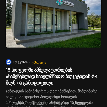
ᲯᲐᲜᲓᲐᲪᲕᲐ
By
ვერსია
15 სოფელში ამბულატორიების
ასაშენებლად სახელმწიფო ბიუჯეტიდან ₾4
მლნ-ია გამოყოფილი
ჯანდაცვის სამინისტროს დაფინანსებით, მიმდინარე
წელს, სამედიცინო ჰოლდინგი სოფლის
ამბულატორიებს ქვეყნის მასშტაბით 15 სოფელში
ამის შესახებ ინფორმაციას ჯანდაცვის უწყება