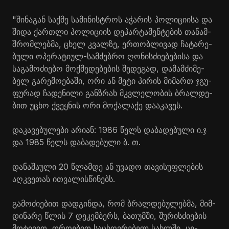
"ში­ნა­გან საქ­მე სა­მი­ნის­ტროს აჭა­რის პო­ლი­ცი­ი­სა და
შიდა ქარ­თლი პო­ლი­ცი­ის დე­პარ­ტა­მენ­ტე­ბის თა­ნამ­
შრომ­ლებ­მა, ცხელ კვალ­ზე, ერ­თობ­ლი­ვად ჩა­ტა­რე­
ბუ­ლი ოპე­რა­ტი­ულ-სამ­ძებ­რო ღო­ნის­ძი­ე­ბე­ბი­სა და
სა­გა­მო­ძი­ე­ბო მოქ­მე­დე­ბე­ბის შე­დე­გად, და­მამ­ძი­მე­
ბელ გა­რე­მო­ე­ბა­ში, ორი ან მეტი პი­რის მი­მართ ჯგუ­
ფუ­რად ჩა­დე­ნი­ლი გან­ზრახ მკვლე­ლო­ბის ბრალ­დე­
ბით უცხო ქვეყ­ნის ორი მო­ქა­ლა­ქე და­ა­კა­ვეს.
და­კა­ვე­ბუ­ლე­ბი არი­ან: 1986 წელს და­ბა­დე­ბუ­ლი ი.ჯ
და 1985 წელს და­ბა­დე­ბუ­ლი ბ. თ.
და­ნა­შა­უ­ლი 20 წლამ­დე ან უვა­დო თა­ვი­სუფ­ლე­ბის
აღ­კვე­თას ით­ვა­ლის­წი­ნებს.
გა­მო­ძი­ე­ბით დად­გინ­და, რომ ბრალ­დე­ბუ­ლებ­მა, მიმ­
დი­ნა­რე წლის 7 დე­კემ­ბერს, ბა­თუმ­ში, შუ­რის­ძი­ე­ბის
მო­ტი­ვით, დრო­ე­ბით სა­ცხოვ­რე­ბელ სახ­ლში, ცე­