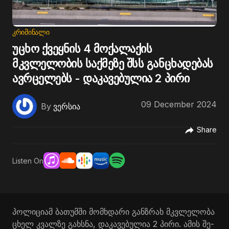
ᲙᲠᲘᲛᲘᲜᲐᲚᲘ
უცხო ქვეყნის 4 მოქალაქის
მკვლელობის საქმეზე შსს განცხადებას
ავრცელებს - დაკავებულია 2 პირი
09 December 2024
By
ვერსია
Share
Listen On
პო­ლი­ცი­ამ ბა­თუმ­ში მომ­ხდა­რი გან­ზრახ მკვლე­ლო­ბა
ცხელ კვალ­ზე გახ­სნა, და­კა­ვე­ბუ­ლია 2 პირი. ამის შე­