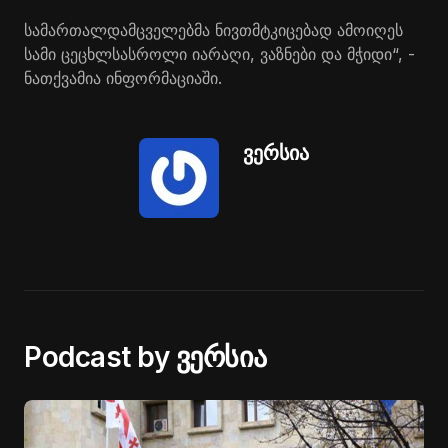
სა­მარ­თალ­დამ­ცვე­ლებ­მა ნივთმტკი­ცე­ბად ამო­ი­ღეს
სამი ცე­ცხლსას­რო­ლი ია­რა­ღი, ვაზ­ნე­ბი და მჭი­დი“, -
ნათ­ქვა­მია ინ­ფორ­მა­ცი­ა­ში.
ვერსია
Podcast by ვერსია