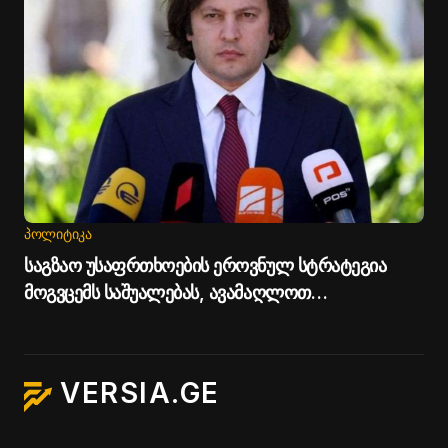
ᲞᲝᲚᲘᲢᲘᲙᲐ
საგზაო უსაფრთხოების ეროვნულ სტრატეგია
მოგვცემს საშუალებას, ავამაღლოთ
უსაფრთხოების ხარისხი საქართველოს გზებზე -
პრემიერი
VERSIA.GE