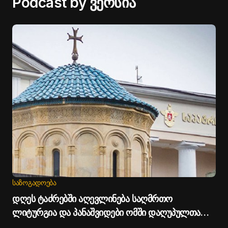
Podcast by ვერსია
ᲡᲐᲖᲝᲒᲐᲓᲝᲔᲑᲐ
დღეს ტაძრებში აღევლინება საღმრთო
ლიტურგია და პანაშვიდები ომში დაღუპულთა
სულების საოხად - საპატრიარქო