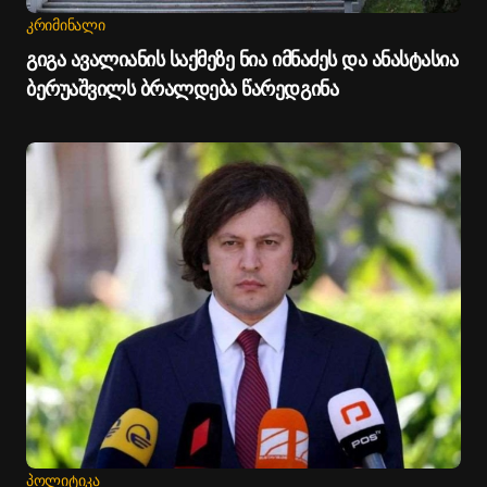
ᲙᲠᲘᲛᲘᲜᲐᲚᲘ
გიგა ავალიანის საქმეზე ნია იმნაძეს და ანასტასია
ბერუაშვილს ბრალდება წარედგინა
ᲞᲝᲚᲘᲢᲘᲙᲐ