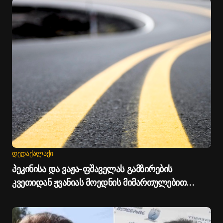
ᲓᲔᲓᲐᲥᲐᲚᲐᲥᲘ
პეკინისა და ვაჟა-ფშაველას გამზირების
კვეთიდან ჟვანიას მოედნის მიმართულებით
მოძრაობა დროებით შეიზღუდება - თბილისის
მერია