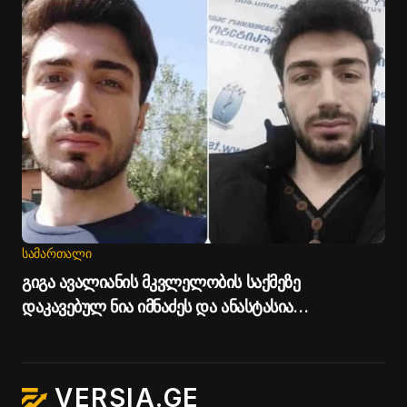
ᲡᲐᲛᲐᲠᲗᲐᲚᲘ
გიგა ავალიანის მკვლელობის საქმეზე
დაკავებულ ნია იმნაძეს და ანასტასია
ბერუაშვილს პატიმრობა შეეფარდათ
VERSIA.GE