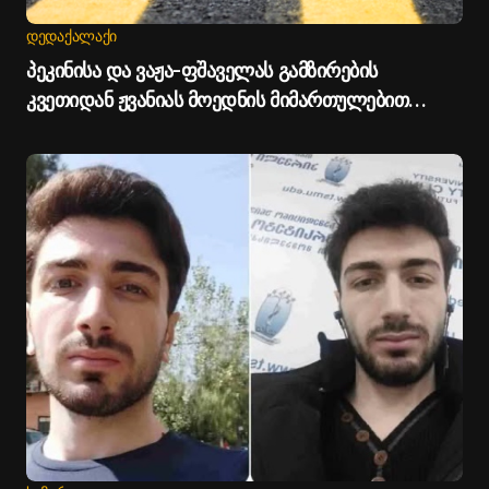
ᲓᲔᲓᲐᲥᲐᲚᲐᲥᲘ
პეკინისა და ვაჟა-ფშაველას გამზირების
კვეთიდან ჟვანიას მოედნის მიმართულებით
მოძრაობა დროებით შეიზღუდება - თბილისის
მერია