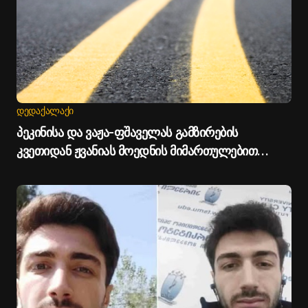
ᲓᲔᲓᲐᲥᲐᲚᲐᲥᲘ
პეკინისა და ვაჟა-ფშაველას გამზირების
კვეთიდან ჟვანიას მოედნის მიმართულებით
მოძრაობა დროებით შეიზღუდება - თბილისის
მერია