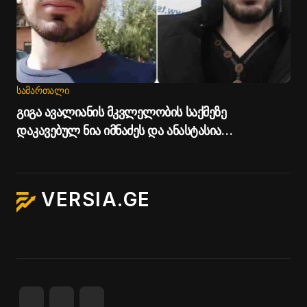
ᲡᲐᲛᲐᲠᲗᲐᲚᲘ
გიგა ავალიანის მკვლელობის საქმეზე
დაკავებულ ნია იმნაძეს და ანასტასია
ბერუაშვილს პატიმრობა შეეფარდათ
VERSIA.GE