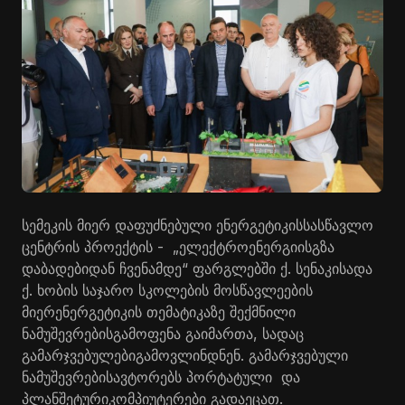
სემეკის
მიერ
დაფუძნებული
ენერგეტიკის
სასწავლო
ცენტრის
პროექტის
- „
ელექტროენერგიის
გზა
დაბადებიდან
ჩვენამდე
“
ფარგლებში
ქ
.
სენაკისა
და
ქ
.
ხობის
საჯარო
სკოლების
მოსწავლეების
მიერ
ენერგეტიკის
თემატიკაზე
შექმნილი
ნამუშევრების
გამოფენა
გაიმართა
,
სადაც
გამარჯვებულები
გამოვლინდნენ
.
გამარჯვებული
ნამუშევრების
ავტორებს
პორტატული
და
პლანშეტური
კომპიუტერები
გადაეცათ
.