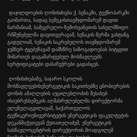
​
დაჯილდოების
ღონისძიება
ქ
.
სენაკში
,
ტექნ
ო
პარკში
გაიმართა
,
სადაც
სემეკის
თავმჯდომარემ
დავით
ნარმანიამ
,
სამეგრელო
-
ზემო
სვანეთის
სახელმწიფო
რწმუნებულ
მა
დავით
ვერავა
მ, სენაკის მერმა ვახტანგ
გადელიამ, სენაკის საკრებულოს თავმჯდომარემ
ჯუმბერ ტყებუჩავამ
დამსწრე
საზოგადოებას
სიტყვით
მიმართეს
და
გამარჯვებულ
მოსწავლეებს
სერტიფიკატები
და
საჩუქრები
გადასცეს
.
​
ღონისძიებაზე
,
საჯარო
სკოლის
მოსწავლეების
ენერგეტიკის
საკითხებ
ზე ცნობიერების
დონის ამაღლების აუცილებლობის
შესახებ
ისაუბრეს
სემეკის
აღმასრულებელმა
დირექტორმა
ელენე
ლაგვილავამ
,
საქართველოს
ტექნიკური
უნივერსიტეტის
ენერგეტიკის
ფაკულტეტის
დეკანმა
ქეთევან
ქუთათელაძემ
,
ენერგეტიკის
სასწავლო
ცენტრის
დ
ი
რექტორის
მოადგილემ