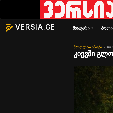
VERSIA.GE
მთავარი
პოლი
ᲛᲡᲝᲤᲚᲘᲝ ᲐᲛᲑᲔᲑᲘ
კიევში გლო