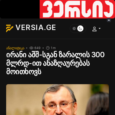
VERSIA.GE
ᲐᲜᲐᲚᲘᲢᲘᲙᲐ
649
1 m
ირანი აშშ-სგან ზარალის 300
მლრდ-ით ანაზღაურებას
მოითხოვს