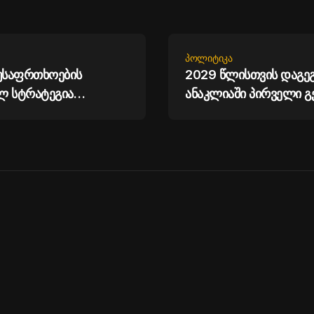
ᲞᲝᲚᲘᲢᲘᲙᲐ
 უსაფრთხოების
2029 წლისთვის დაგე
ლ სტრატეგია
ანაკლიაში პირველი გ
ს საშუალებას,
მიღება - ირაკლი კობა
ლოთ უსაფრთხოების
 საქართველოს გზებზე
ერი