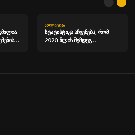
ᲞᲝᲚᲘᲢᲘᲙᲐ
გმილია
სტატისტიკა აჩვენებს, რომ
ემების
2020 წლის შემდეგ
ხიძე
ფიქსირდება მკვლელობების
სტატისტიკის შემცირება -
ირაკლი კობახიძე