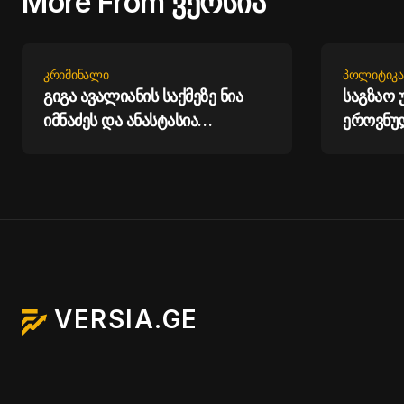
More From ვერსია
ᲙᲠᲘᲛᲘᲜᲐᲚᲘ
ᲞᲝᲚᲘᲢᲘᲙᲐ
გიგა ავალიანის საქმეზე ნია
საგზაო
იმნაძეს და ანასტასია
ეროვნუ
ბერუაშვილს ბრალდება
მოგვცემ
წარედგინა
ავამაღ
ხარისხი
- პრემი
VERSIA.GE