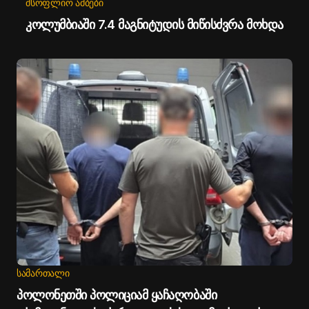
ᲛᲡᲝᲤᲚᲘᲝ ᲐᲛᲑᲔᲑᲘ
კოლუმბიაში 7.4 მაგნიტუდის მიწისძვრა მოხდა
ᲡᲐᲛᲐᲠᲗᲐᲚᲘ
პოლონეთში პოლიციამ ყაჩაღობაში