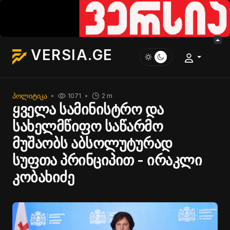
VERSIA.GE
ᲞᲝᲚᲘᲢᲘᲙᲐ
1071
2 m
ყველა სამინისტრო და
სახელმწიფო საწარმო
მუშაობს აბსოლუტურად
სუფთა პრინციპით - ირაკლი
კობახიძე