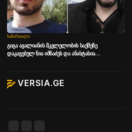
ᲡᲐᲛᲐᲠᲗᲐᲚᲘ
გიგა ავალიანის მკვლელობის საქმეზე
დაკავებულ ნია იმნაძეს და ანასტასია
ბერუაშვილს პატიმრობა შეეფარდათ
VERSIA.GE