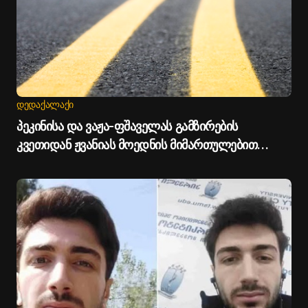
ᲓᲔᲓᲐᲥᲐᲚᲐᲥᲘ
პეკინისა და ვაჟა-ფშაველას გამზირების
კვეთიდან ჟვანიას მოედნის მიმართულებით
მოძრაობა დროებით შეიზღუდება - თბილისის
მერია