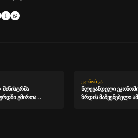
ᲔᲙᲝᲜᲝᲛᲘᲙᲐ
-მინისტრმა
წლევანდელი ეკონომი
ვერდში გმირთა
ზრდის მაჩვენებელი ამ
ალი გვირგვინით
შარშანდელზე მაღალი
ირაკლი კობახიძე