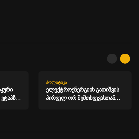
ᲞᲝᲚᲘᲢᲘᲙᲐ
კური
ელექტროენერგიის გათიშვის
 ეტაპზე
პირველ ორ შემთხვევასთან
ა -
დაკავშირებით სუს-ში
წარიმართება გამოძიება,
მესამე გათიშვას ჰქონდა
კონკრეტული მიზეზი –