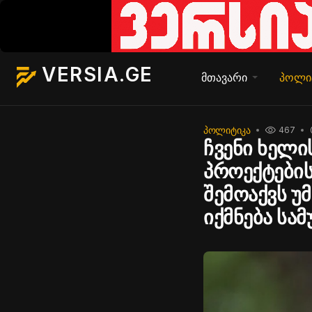
VERSIA.GE
მთავარი
პოლი
ᲞᲝᲚᲘᲢᲘᲙᲐ
467
ჩვენი ხელი
პროექტების
შემოაქვს უ
იქმნება სა