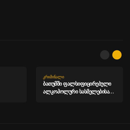
ᲙᲠᲘᲛᲘᲜᲐᲚᲘ
ბათუმში ფალსიფიცირებული
ალკოჰოლური სასმელებისა
ნი
და ყალბი აქციზური მარკების
ები 7.5
დამზადება-გასაღების ფაქტზე
ს
სამი პირი დააკავეს