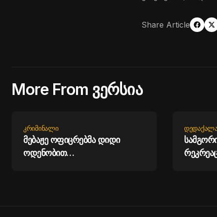
Share Article
More From ვერსია
ᲙᲠᲘᲛᲘᲜᲐᲚᲘ
ᲓᲔᲓᲐᲥᲐᲚᲐ
მებაჟე ოფიცრებმა დიდი
სამგორი
ოდენობით
რეკრეაც
არადეკლარირებული ოქროს
მოწყობა
საიუველირო ნაკეთობების
შემოტანის ფაქტები აღკვეთეს