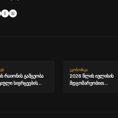
ᲥᲘ
ᲔᲙᲝᲜᲝᲛᲘᲙᲐ
ს რაიონის გამგეობა
2026 წლის ივლისის
იული სივრცეების
მდგომარეობით
ს განაგრძობს
საქართველოს მთლია
საერთაშორისო რეზერვ
მილიარდ აშშ დოლარ
აჭარბებს