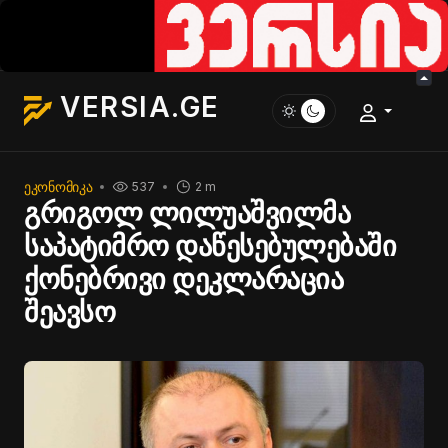
VERSIA.GE
ᲔᲙᲝᲜᲝᲛᲘᲙᲐ
537
2 m
გრიგოლ ლილუაშვილმა
საპატიმრო დაწესებულებაში
ქონებრივი დეკლარაცია
შეავსო