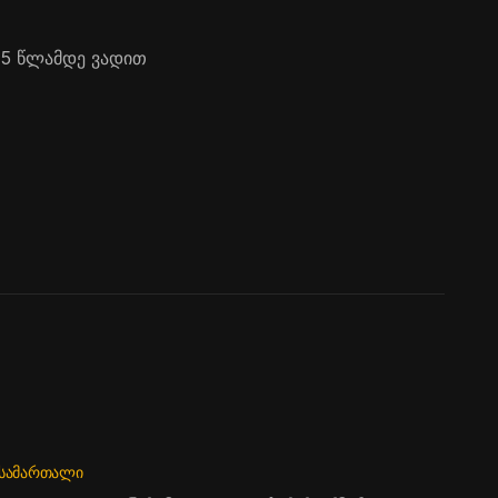
15 წლამდე ვადით
ᲡᲐᲛᲐᲠᲗᲐᲚᲘ