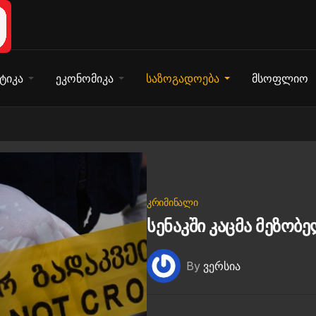
ტიკა
ეკონომიკა
საზოგადოება
მსოფლიო
ᲙᲠᲘᲛᲘᲜᲐᲚᲘ
სენაკში კაცმა მეზო
By
ვერსია