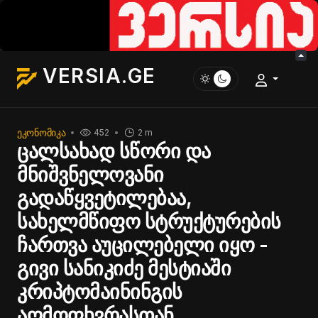
VERSIA.GE
ᲔᲙᲝᲜᲝᲛᲘᲙᲐ
452
2 m
ცალსახად სწორი და
მნიშვნელოვანი
გადაწყვეტილებაა,
სახელმწიფო სტრუქტურების
ჩართვა აუცილებელი იყო -
გივი სანიკიძე მესტიაში
კრიპტომაინინგის
აღმოფხვრასთან