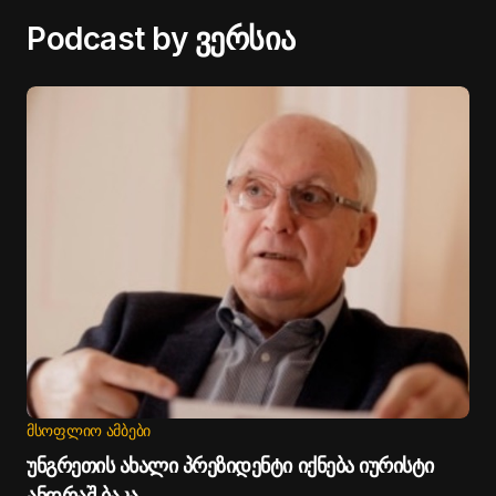
Podcast by ვერსია
ᲛᲡᲝᲤᲚᲘᲝ ᲐᲛᲑᲔᲑᲘ
უნგრეთის ახალი პრეზიდენტი იქნება იურისტი
ანდრაშ ბაკა