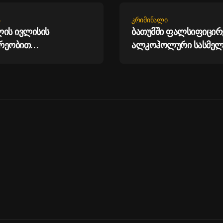
Ა
ᲙᲠᲘᲛᲘᲜᲐᲚᲘ
ლის ივლისის
ბათუმში ფალსიფიცირ
რეობით
ალკოჰოლური სასმელ
ველოს მთლიანი
და ყალბი აქციზური მა
ორისო რეზერვები 7.5
დამზადება-გასაღების
დ აშშ დოლარს
სამი პირი დააკავეს
ს