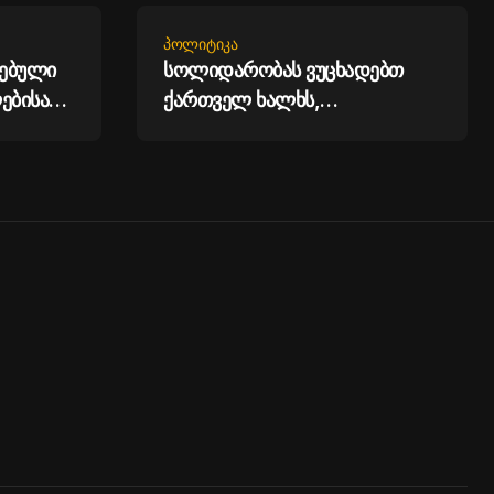
ᲞᲝᲚᲘᲢᲘᲙᲐ
ებული
სოლიდარობას ვუცხადებთ
ებისა
ქართველ ხალხს,
რკების
ვადასტურებთ ერთგულებას
 ფაქტზე
საქართველოს ტერიტორიული
მთლიანობის მიმართ - აშშ-ის
საელჩო