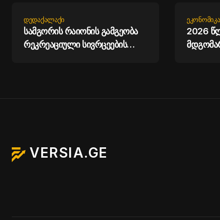
ᲓᲔᲓᲐᲥᲐᲚᲐᲥᲘ
ᲔᲙᲝᲜᲝᲛᲘᲙ
სამგორის რაიონის გამგეობა
2026 წ
რეკრეაციული სივრცეების
მდგომა
მოწყობას განაგრძობს
საქართ
საერთაშ
მილიარ
აჭარბებ
VERSIA.GE