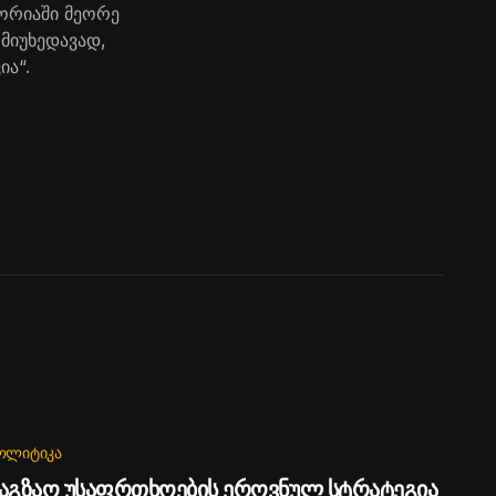
ტორიაში მეორე
მიუხედავად,
ია“.
ᲝᲚᲘᲢᲘᲙᲐ
აგზაო უსაფრთხოების ეროვნულ სტრატეგია