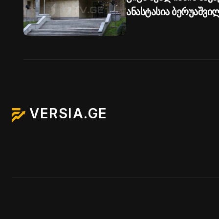
ანასტასია ბერუაშვ
წარედგინა
VERSIA.GE