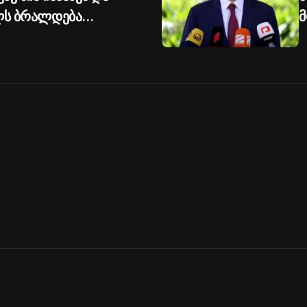
ილს ბრალდება
მ
უ
გ