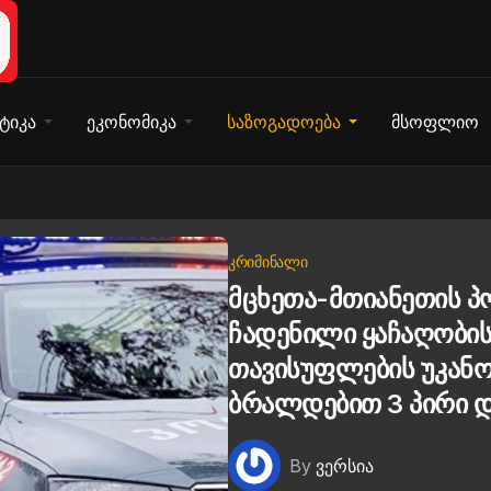
ტიკა
ეკონომიკა
საზოგადოება
მსოფლიო
ᲙᲠᲘᲛᲘᲜᲐᲚᲘ
მცხეთა-მთიანეთის 
ჩადენილი ყაჩაღობის
თავისუფლების უკან
ბრალდებით 3 პირი დ
By
ვერსია