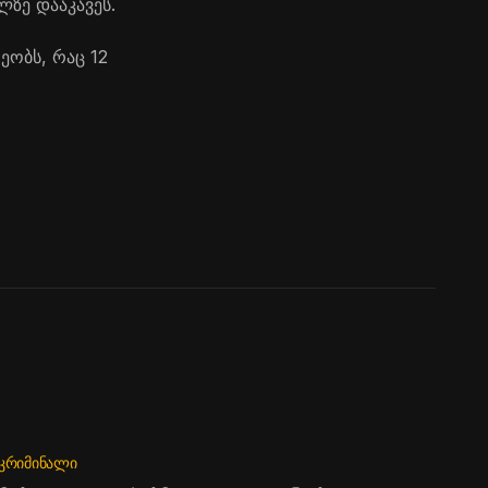
ლზე დააკავეს.
ეობს, რაც 12
ᲙᲠᲘᲛᲘᲜᲐᲚᲘ