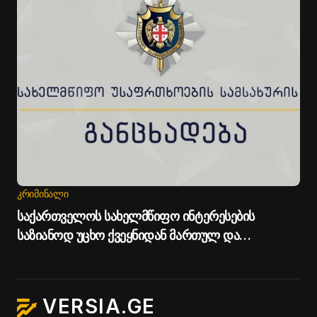
ᲙᲠᲘᲛᲘᲜᲐᲚᲘ
საქართველოს სახელმწიფო ინტერესების
საზიანოდ უცხო ქვეყნიდან მართულ და
საქართველოდან მხარდაჭერილ
დისკრედიტაციულ კამპანიასთან დაკავშირებით
საბოტაჟის მუხლით გამოძიება დაიწყო - სუს-ი
VERSIA.GE