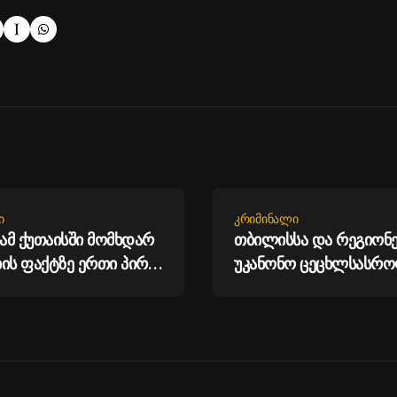
Ი
ᲙᲠᲘᲛᲘᲜᲐᲚᲘ
მ ქუთაისში მომხდარ
თბილისსა და რეგიონე
ის ფაქტზე ერთი პირი
უკანონო ცეცხლსასრ
იარაღები და საბრძო
მასალა ამოიღეს