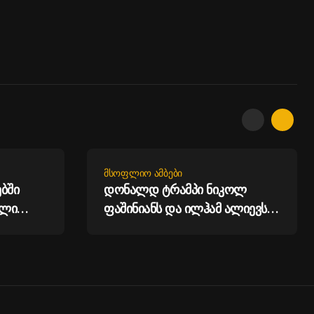
ᲛᲡᲝᲤᲚᲘᲝ ᲐᲛᲑᲔᲑᲘ
ბში
დონალდ ტრამპი ნიკოლ
ოლი
ფაშინიანს და ილჰამ ალიევს
ლო
ტელეფონით ესაუბრა