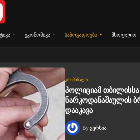
ტიკა
ეკონომიკა
საზოგადოება
მსოფლიო
ᲙᲠᲘᲛᲘᲜᲐᲚᲘ
პოლიციამ თბილისსა 
ნარკოდანაშაულის ბ
დააკავა
By
ვერსია