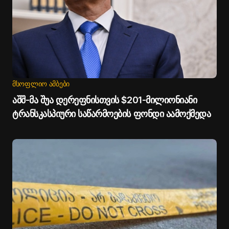
ᲛᲡᲝᲤᲚᲘᲝ ᲐᲛᲑᲔᲑᲘ
აშშ-მა შუა დერეფნისთვის $201-მილიონიანი
ტრანსკასპიური საწარმოების ფონდი აამოქმედა