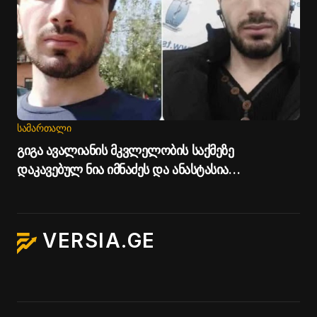
ᲡᲐᲛᲐᲠᲗᲐᲚᲘ
გიგა ავალიანის მკვლელობის საქმეზე
დაკავებულ ნია იმნაძეს და ანასტასია
ბერუაშვილს პატიმრობა შეეფარდათ
VERSIA.GE