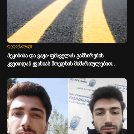
ᲓᲔᲓᲐᲥᲐᲚᲐᲥᲘ
პეკინისა და ვაჟა-ფშაველას გამზირების
კვეთიდან ჟვანიას მოედნის მიმართულებით
მოძრაობა დროებით შეიზღუდება - თბილისის
მერია