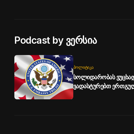
Podcast by ვერსია
ᲞᲝᲚᲘᲢᲘᲙᲐ
სოლიდარობას ვუცხად
ვადასტურებთ ერთგუ
ტერიტორიული მთლიან
საელჩო