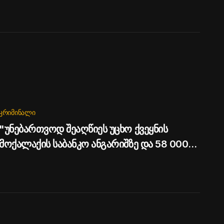
ᲙᲠᲘᲛᲘᲜᲐᲚᲘ
"უნებართვოდ შეაღწიეს უცხო ქვეყნის
მოქალაქის საბანკო ანგარიშზე და 58 000
დოლარი მიითვისეს" - შსს