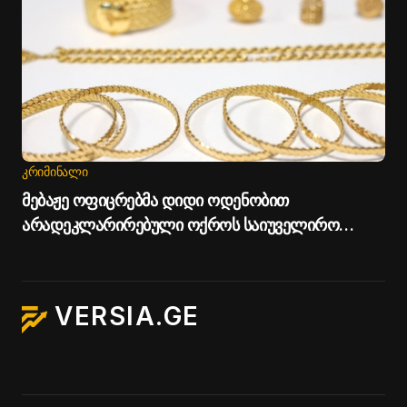
ᲙᲠᲘᲛᲘᲜᲐᲚᲘ
მებაჟე ოფიცრებმა დიდი ოდენობით
არადეკლარირებული ოქროს საიუველირო
ნაკეთობების შემოტანის ფაქტები აღკვეთეს
VERSIA.GE