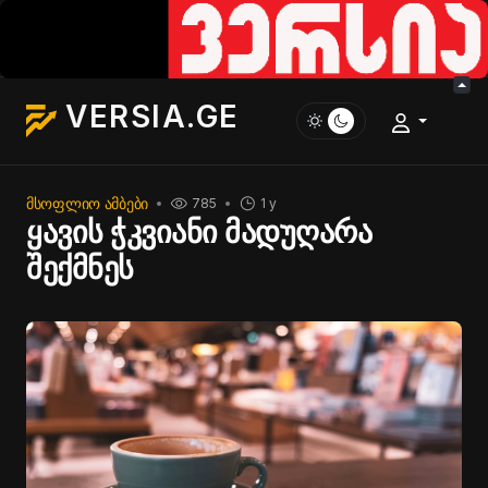
VERSIA.GE
ᲛᲡᲝᲤᲚᲘᲝ ᲐᲛᲑᲔᲑᲘ
785
1 y
ყავის ჭკვიანი მადუღარა
შექმნეს