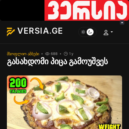
VERSIA.GE
ᲛᲡᲝᲤᲚᲘᲝ ᲐᲛᲑᲔᲑᲘ
688
1 y
გასახდომი პიცა გამოუშვეს